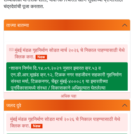
+
चंद्रदेवांची पूजा करतात.
/'.
This
ताज्या बातम्या
shortcut
activates
the
screen
मुंबई मंडळ गृहनिर्माण सोडत मार्च २०२६ चे निकाल पाहण्यासाठी येथे
क्लिक करा.
reader
to
शासन निर्णय दि.१४.०१.२०२१ नुसार इमारत क्र.५३ व
help
एन.डी.आर.भूखंड क्र.१२, टिळक नगर सहजीवन सहकारी गृहनिर्माण
you
संस्था मर्या, टिळकनगर, चेंबूर मुंबई-४०००८९ या इमारतीच्या
navigate
पुनर्विकासामध्ये संस्था / विकासकाने अधिमुल्यात घेतलेल्या
and
सवलतीबाबत.
अधिक पहा
interact
मुंबई मंडळ सोडत-२०२६ उच्यस्तरिय देखरेख समितीच्या
जलद दुवे
with
(Oversight Committee) बैठकीबाबत.
the
मुंबई मंडळ गृहनिर्माण सोडत मार्च २०२६ चे निकाल पाहण्यासाठी येथे
content.
एमबीआरआर २०२६ – जुनी चिखलवाडी रॅट (RAT) निकाल
क्लिक करा.
नाशिक मंडळ सोडत जुलै २०२६ सदनिकांच्या विक्रीसाठी