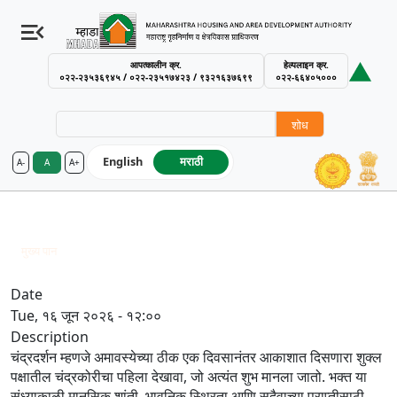
Welcome
to
All
आपत्कालीन क्र.
हेल्पलाइन क्र.
in
०२२-२३५३६९४५ / ०२२-२३५१७४२३ / ९३२१६३७६९९
०२२-६६४०५०००
One
Accessibility
शोध
screen
reader.
English
मराठी
A-
A
A+
To
MHADA – Maharashtra Housing an
start
the
चंद्र दर्शन
All
Breadcrumb
मुख्य पान
चंद्र दर्शन
in
One
Date
Accessibility
Tue, १६ जून २०२६ - १२:००
screen
Description
reader,
चंद्रदर्शन म्हणजे अमावस्येच्या ठीक एक दिवसानंतर आकाशात दिसणारा शुक्ल
press
पक्षातील चंद्रकोरीचा पहिला देखावा, जो अत्यंत शुभ मानला जातो. भक्त या
'Ctrl
संध्याकाळी मानसिक शांती, भावनिक स्थिरता आणि सुदैवाच्या प्राप्तीसाठी