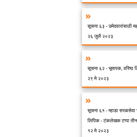
सूचना ६३ - उमेदवारांसाठी महत
२६ जुलै २०२३
सूचना ६२ - भूमापक, वरिष्ठ ल
२९ मे २०२३
सूचना ६१ - म्हाडा सरळसेवा
लिपिक - टंकलेखक टप्पा तीन
१२ मे २०२३