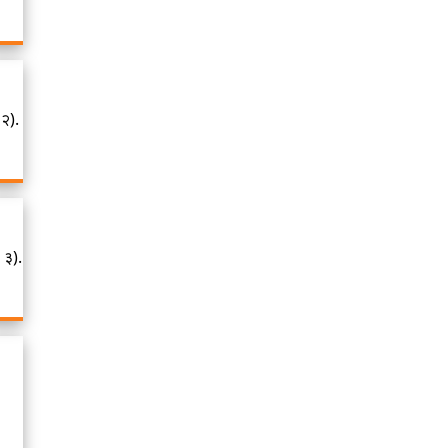
 २).
 ३).