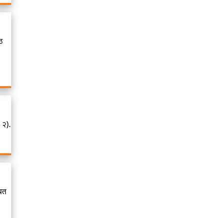
ठ
 २).
ाबत