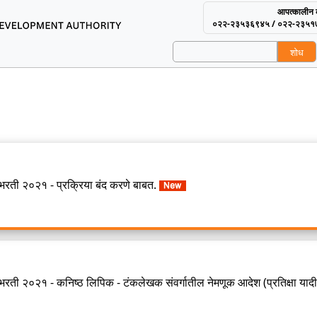
आपत्कालीन क
०२२-२३५३६९४५ / ०२२-२३५१
शोध
using and Area Develop
 साठी सूचना
२०२१ साठी सूचना
 भरती २०२१ - प्रक्रिया बंद करणे बाबत.
भरती २०२१ - कनिष्ठ लिपिक - टंकलेखक संवर्गातील नेमणूक आदेश (प्रतिक्षा यादी