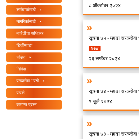
८ ऑक्टोबर २०२४
+
कर्मचायांसाठी
/'.
This
नागरिकांसाठी
shortcut
माहितीचा अधिकार
activates
सूचना ७५ - म्हाडा सरळसेवा भ
the
डिजीम्हाडा
screen
सोडत
reader
२३ सप्टेंबर २०२४
to
निविदा
help
you
सरळसेवा भरती
navigate
सूचना ७४ - म्हाडा सरळसेवा भ
संपर्क
and
१ जुलै २०२४
interact
सामान्य प्रश्न
with
the
content.
सूचना ७३ - म्हाडा सरळसेवा