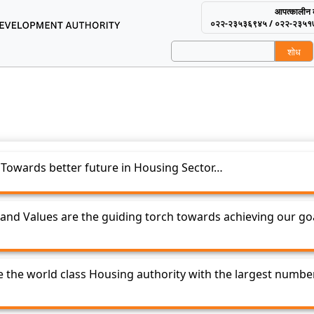
आपत्कालीन क
०२२-२३५३६९४५ / ०२२-२३५१
शोध
using and Area Develop
alues
Towards better future in Housing Sector…
 and Values are the guiding torch towards achieving our goa
 the world class Housing authority with the largest numbe