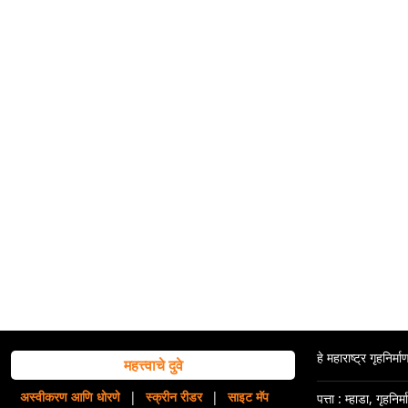
हे महाराष्ट्र गृहनिर
महत्त्वाचे दुवे
अस्वीकरण आणि धोरणे
|
स्क्रीन रीडर
|
साइट मॅप
पत्ता : म्हाडा, गृहन