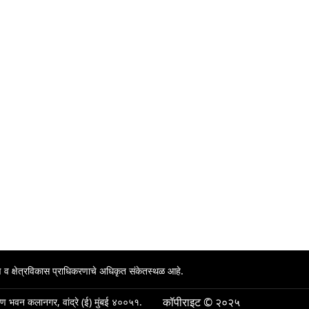
्माण व क्षेत्रविकास प्राधिकरणाचे अधिकृत संकेतस्थळ आहे.
कॉपीराइट © २०२५
िर्माण भवन कलानगर, वांद्रे (ई) मुंबई ४००५१.