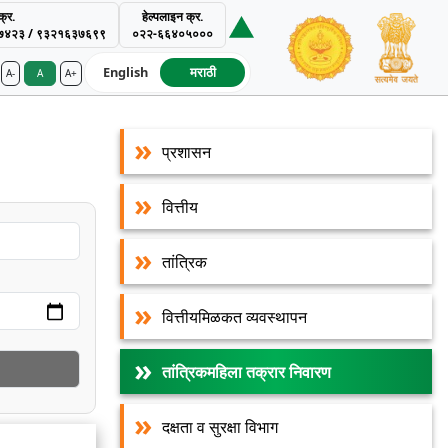
्र.
हेल्पलाइन क्र.
७४२३ / ९३२१६३७६९९
०२२-६६४०५०००
English
मराठी
A-
A
A+
ment Authority
प्रशासन
वित्तीय
तांत्रिक
वित्तीयमिळकत व्यवस्थापन
तांत्रिकमहिला तक्रार निवारण
दक्षता व सुरक्षा विभाग