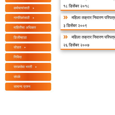
१८ डिसेंबर २०१८
कर्मचायांसाठी
महिला तक्रार निवारण परिपत
नागरिकांसाठी
३ डिसेंबर २००९
माहितीचा अधिकार
महिला तक्रार निवारण परिपत
डिजीम्हाडा
२६ डिसेंबर २००७
सोडत
निविदा
सरळसेवा भरती
संपर्क
सामान्य प्रश्न