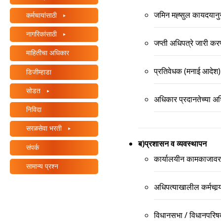
+
जमिन मह्सुल कायदयानु
कर्मचायांसाठी
/'.
This
नागरिकांसाठी
जप्ती अधिपत्रे जारी करण
shortcut
माहितीचा अधिकार
activates
the
प्रतिवेधक (मनाई आदेश)
डिजीम्हाडा
screen
सोडत
reader
अधिकार प्रदानतेच्या अधिन
to
निविदा
help
you
सरळसेवा भरती
navigate
ब)प्रशासन व व्यवस्थापन
संपर्क
and
कार्यालयीन कामकाजावर
interact
सामान्य प्रश्न
with
the
अधिपत्याखालील कर्मचार्
content.
विधानसभा / विधानपरिषद च