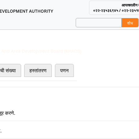
आपत्कालीन क
०२२-२३५३६९४५ / ०२२-२३५१
शोध
using and Area Develop
 Management
 And Area Development Board (KHADB)
Konkan Board Estate
ची संख्या
हस्तांतरण
पणन
जूर करणे.
.