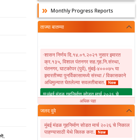
Monthly Progress Reports
ताज्या बातम्या
शासन निर्णय दि.१४.०१.२०२१ नुसार इमारत
क्र.१३५, विशाल पंतनगर सह.गृह.नि.संस्था,
पंतनगर, घाटकोपर (पुर्व), मुंबई-४०००७५ या
इमारतीच्या पुनर्विकासामध्ये संस्था / विकासकाने
अधिमुल्यात घेतलेल्या सवलतीबाबत.
मुंबई मंडळ गृहनिर्माण सोडत मार्च २०२६ चे
निकाल पाहण्यासाठी येथे क्लिक करा.
अधिक पहा
शासन निर्णय दि.१४.०१.२०२१ नुसार इमारत
जलद दुवे
क्र.५३ व एन.डी.आर.भूखंड क्र.१२, टिळक नगर
सहजीवन सहकारी गृहनिर्माण संस्था मर्या,
मुंबई मंडळ गृहनिर्माण सोडत मार्च २०२६ चे निकाल
टिळकनगर, चेंबूर मुंबई-४०००८९ या इमारतीच्या
पाहण्यासाठी येथे क्लिक करा.
णॆ.
पुनर्विकासामध्ये संस्था / विकासकाने अधिमुल्यात