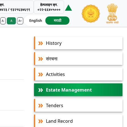
्र.
हेल्पलाइन क्र.
७४२३ / ९३२१६३७६९९
०२२-६६४०५०००
English
मराठी
A-
A
A+
ment Authority
History
 Management
संरचना
Activities
Estate Management
Tenders
Land Record