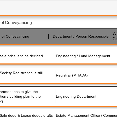
s of Conveyancing
W
s of Conveyancing
Department / Person Responsible
Co
sale price is to be decided
Engineering / Land Management
ociety Registration is still
Registrar (MHADA)
rtment has to give the
tion / building plan to the
Engineering Department
ng
 Sale deed & Lease deeds drafts
Estate Management Office / Commun