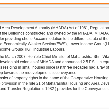
 Area Development Authority (MHADA) Act of 1981, Regulation
 of the Buildings constructed and owned by the MHADA. MHADA
for providing shelter/accommodation to the different strata of the
 and Economically Weaker Section(EWS), Lower Income Group(LI
ncome Group(HIG), Industrial Labours.
the March 2007, Hon'ble Chief Minister of Maharashtra Shri. Vil
velop old colonies of MHADA and announced 2.5 F.S.I. in equa
s residing in small houses since last three decades had a ray of
step towards the redevelopment is conveyance.
sfer of property rights in the name of the Co-operative Housing
he provision in the rule 21 of Maharashtra Housing and Area De
nd Transfer Regulation s 1982 ) provides for the Conveyance o