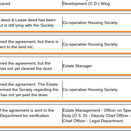
epared
Development (C.D.) Wing
le deed & Lease deed has been
Co-operative Housing Society
t is still lying with the Society
rned the agreement, but there is
Co-operative Housing Society
ect to the land etc.
rned the agreement, but the
Estate Manager
as not yet cleared the dues
rned the agreement. The Estate
rmed the Society regarding the
Co-operative Housing Society
 has not yet paid the dues.
f the agreement is sent to the
Estate Management - Officer on Spec
 Department for verification
Duty (O.S. D) - Deputy Chief Officer 
Chief Officer - Legal Department