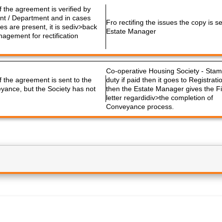
f the agreement is verified by
ant / Department and in cases
Fro rectifing the issues the copy is se
s are present, it is sediv>back
Estate Manager
nagement for rectification
Co-operative Housing Society - Sta
f the agreement is sent to the
duty if paid then it goes to Registrati
eyance, but the Society has not
then the Estate Manager gives the Fi
letter regardidiv>the completion of
Conveyance process.