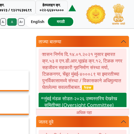
्र.
हेल्पलाइन क्र.
७४२३ / ९३२१६३७६९९
०२२-६६४०५०००
English
मराठी
A-
A
A+
ment Authority
ताज्या बातम्या
शासन निर्णय दि.१४.०१.२०२१ नुसार इमारत
क्र.५३ व एन.डी.आर.भूखंड क्र.१२, टिळक नगर
सहजीवन सहकारी गृहनिर्माण संस्था मर्या,
टिळकनगर, चेंबूर मुंबई-४०००८९ या इमारतीच्या
पुनर्विकासामध्ये संस्था / विकासकाने अधिमुल्यात
घेतलेल्या सवलतीबाबत.
मुंबई मंडळ सोडत-२०२६ उच्यस्तरिय देखरेख
समितीच्या (Oversight Committee)
बैठकीबाबत.
अधिक पहा
एमबीआरआर २०२६ – जुनी चिखलवाडी रॅट
जलद दुवे
(RAT) निकाल