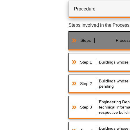
Procedure
Steps involved in the Proces
Steps
Proces
Step 1
Buildings whose 
Buildings whose S
Step 2
pending
Engineering Depa
Step 3
technical informa
respective buildi
Buildings whose