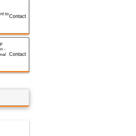
nt to
Contact
mp
on -
Contact
nal