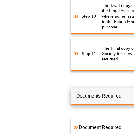
The Draft copy o
the Legal Assist
Step 10
where some issue
to the Estate Ma
purpose
The Final copy o
Step 11
Society for conv
returned
Documents Required
Document Required