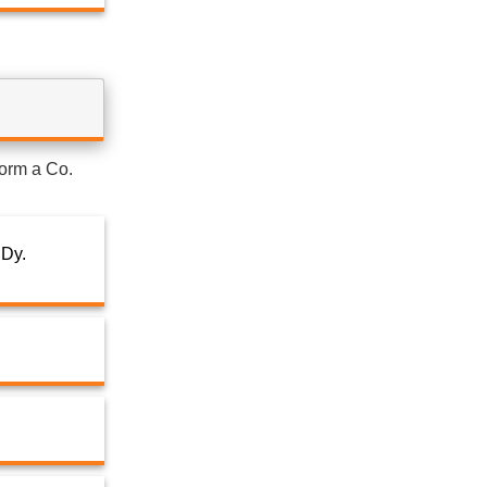
form a Co.
 Dy.