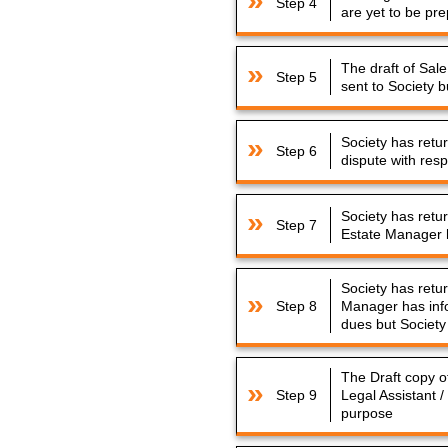
Step 4
are yet to be pr
The draft of Sa
Step 5
sent to Society bu
Society has retu
Step 6
dispute with resp
Society has retu
Step 7
Estate Manager h
Society has retu
Step 8
Manager has info
dues but Society
The Draft copy o
Step 9
Legal Assistant /
purpose