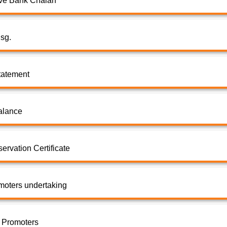
erve Bank Chalan
sg.
tatement
alance
rvation Certificate
moters undertaking
f Promoters